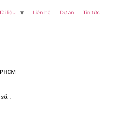
Tài liệu
Liên hệ
Dự án
Tin tức
TP.HCM
 sổ…