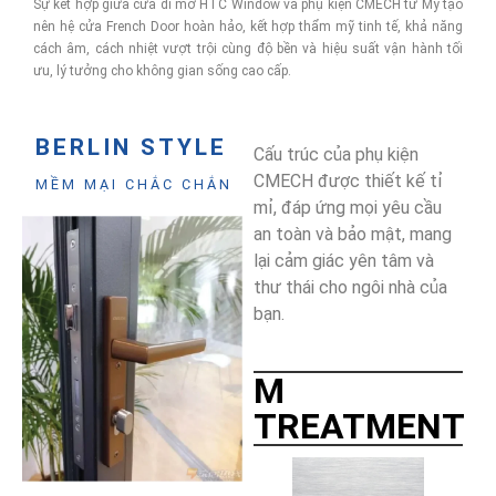
Sự kết hợp giữa cửa đi mở HTC Window và phụ kiện CMECH từ Mỹ tạo
nên hệ cửa French Door hoàn hảo, kết hợp thẩm mỹ tinh tế, khả năng
cách âm, cách nhiệt vượt trội cùng độ bền và hiệu suất vận hành tối
ưu, lý tưởng cho không gian sống cao cấp.
BERLIN STYLE
Cấu trúc của phụ kiện
CMECH được thiết kế tỉ
MỀM MẠI CHẮC CHẮN
mỉ, đáp ứng mọi yêu cầu
an toàn và bảo mật, mang
lại cảm giác yên tâm và
thư thái cho ngôi nhà của
bạn.
M
TREATMENT