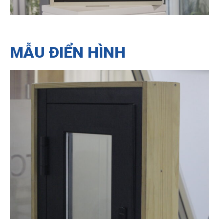
MẪU ĐIỂN HÌNH