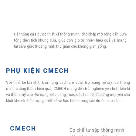
Hệ thống cửa được thiết kế thông minh, cho phép mở rộng đến 50%
tổng diện tích khung cửa, giúp đón gió tự nhiên hiệu quả và mang
lại cảm giác thoáng mát, thư giãn cho không gian sống.
PHỤ KIỆN CMECH
Với thiết kế kín khít, khả năng cách âm vượt trội cùng hệ ray lùa thông
minh chống thấm hiệu quả, CMECH mang đến trải nghiệm yên tĩnh, bền bỉ
và thẩm mỹ cao. Đa dạng kiểu dáng, màu sắc tinh tế, đáp ứng mọi yêu cầu
khắt khe về chất lượng, thiết kế và bảo hành trong các dự án cao cấp.
CMECH
Cơ chế tự sập thông minh