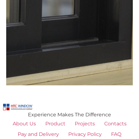
Experience Makes The Difference
About Us
Product
Projects
Contacts
Pay and Delivery
Privacy Policy
FAQ