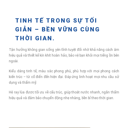
TINH TẾ TRONG SỰ TỐI
GIẢN – BỀN VỮNG CÙNG
THỜI GIAN.
Tận hưởng không gian sống yên tĩnh tuyệt đối nhờ khả năng cách âm
hiệu quả và thiết kế kín khít hoàn hảo, bảo vệ bạn khỏi mọi tiếng ồn bên
ngoài.
Kiểu dáng tinh tế, màu sắc phong phú, phù hợp với mọi phong cách
kiến trúc – từ cổ điển đến hiện đại. Đáp ứng linh hoạt mọi nhu cầu sử
dụng và thẩm mỹ.
Hệ ray lùa được tối ưu về cấu trúc, giúp thoát nước nhanh, ngăn thấm
hiệu quả và đảm bảo chuyển động nhẹ nhàng, bền bỉ theo thời gian.